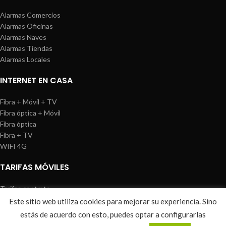
Alarmas Comercios
Alarmas Oficinas
Alarmas Naves
Alarmas Tiendas
Alarmas Locales
INTERNET EN CASA
Fibra + Móvil + TV
Fibra óptica + Móvil
Fibra óptica
Fibra + TV
WIFI 4G
TARIFAS MÓVILES
Tarifas contrato
Tarifas prepago
Este sitio web utiliza cookies para mejorar su experiencia. Sino
WIREDOSAFE
2021
Aviso Legal
|
Política de Cookies
|
Sitemap
estás de acuerdo con esto, puedes optar a configurarlas
0