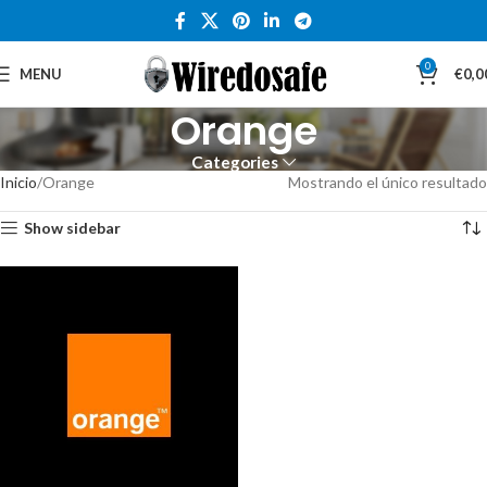
0
MENU
€
0,0
Orange
Categories
Inicio
Orange
Mostrando el único resultado
Show sidebar