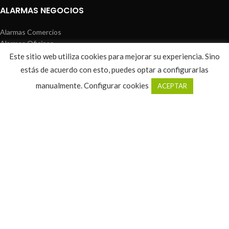
ALARMAS NEGOCIOS
Alarmas Comercios
Alarmas Oficinas
Alarmas Naves
Este sitio web utiliza cookies para mejorar su experiencia. Sino
Alarmas Tiendas
estás de acuerdo con esto, puedes optar a configurarlas
Alarmas Locales
0
manualmente.
Configurar cookies
ACEPTAR
Shop
Filters
Wishlist
Cart
My account
INTERNET EN CASA
Fibra + Móvil + TV
Fibra óptica + Móvil
Fibra óptica
Fibra + TV
WIFI 4G
TARIFAS MÓVILES
Tarifas contrato
Tarifas prepago