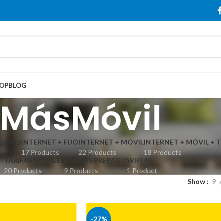
OP
BLOG
MásMóvil
LARES
INTERNET + FIJO
INTERNET + MÓVIL
INTERNET + MÓVIL + 
17 Products
22 Products
18 Products
TARIFAS MÓVILES
TARIFAS PREPAGO
WIFI 4G
20 Products
9 Products
1 Product
Show
9
-27%