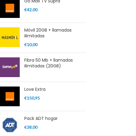
Go Max TV Supra
€
42,00
Móvil 20GB + llamadas
ilimitadas
€
10,00
Fibra 50 Mb + llamadas
ilimitadas (20GB)
Love Extra
€
150,95
Pack ADT hogar
€
38,00