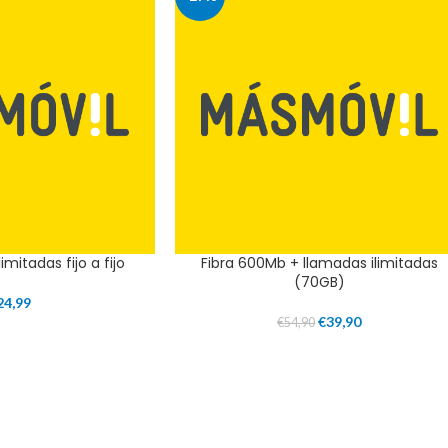
imitadas fijo a fijo
Fibra 600Mb + llamadas ilimitadas
(70GB)
24,99
€
39,90
€
54,90