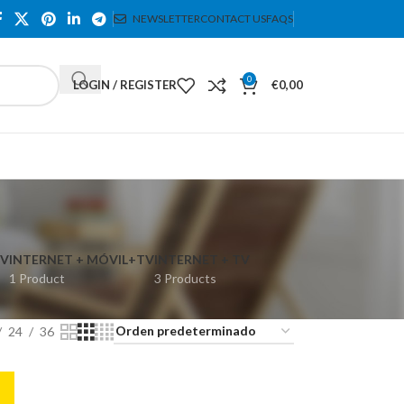
NEWSLETTER
CONTACT US
FAQS
0
LOGIN / REGISTER
€
0,00
TV
INTERNET + MÓVIL+TV
INTERNET + TV
1 Product
3 Products
24
36