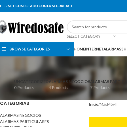
NTERNET CONECTADO CON LA SEGURIDAD
SELECT CATEGORY
BROWSE CATEGORIES
HOME
INTERNET
ALARMAS
SH
UNCATEGORIZED
ALARMAS NEGOCIOS
ALARMAS PARTICU
0 Products
4 Products
7 Products
CATEGORIAS
Inicio
MásMóvil
ALARMAS NEGOCIOS
ALARMAS PARTICULARES