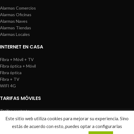
Alarmas Comercios
Alarmas Oficinas
Alarmas Naves
Alarmas Tiendas
Alarmas Locales
INTERNET EN CASA
Fibra + Móvil + TV
Fibra óptica + Móvil
Fibra óptica
Fibra + TV
WIFI 4G
TARIFAS MÓVILES
Tarifas contrato
Tarifas prepago
Este sitio web utiliza cookies para mejorar su experiencia. Sino
WIREDOSAFE
2021
Aviso Legal
|
Política de Cookies
|
Sitemap
estás de acuerdo con esto, puedes optar a configurarlas
0