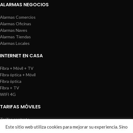
ALARMAS NEGOCIOS
Alarmas Comercios
Alarmas Oficinas
Alarmas Naves
Alarmas Tiendas
Alarmas Locales
INTERNET EN CASA
Fibra + Móvil + TV
Fibra óptica + Móvil
Fibra óptica
Fibra + TV
WIFI 4G
TARIFAS MÓVILES
Tarifas contrato
Tarifas prepago
Este sitio web utiliza cookies para mejorar su experiencia. Sino
WIREDOSAFE
2021
Aviso Legal
|
Política de Cookies
|
Sitemap