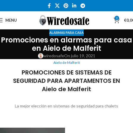
0
MENU
€
0,0
ALARMAS PARA CASA
Promociones en alarmas para casa
en Aielo de Malferit
wiredosafe
On julio 19, 2021
Aielo de Malferit
PROMOCIONES DE SISTEMAS DE
SEGURIDAD PARA APARTAMENTOS EN
Aielo de Malferit
La mejor elección en sistemas de seguridad para chalets