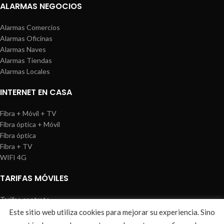
ALARMAS NEGOCIOS
Alarmas Comercios
Alarmas Oficinas
Alarmas Naves
Alarmas Tiendas
Alarmas Locales
INTERNET EN CASA
Fibra + Móvil + TV
Fibra óptica + Móvil
Fibra óptica
Fibra + TV
WIFI 4G
TARIFAS MÓVILES
Tarifas contrato
Tarifas prepago
Este sitio web utiliza cookies para mejorar su experiencia. Sino
WIREDOSAFE
2021
Aviso Legal
|
Política de Cookies
|
Sitemap