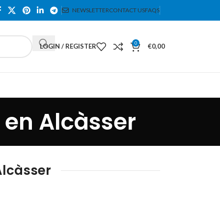
NEWSLETTER
CONTACT US
FAQS
0
LOGIN / REGISTER
€
0,00
 en Alcàsser
Alcàsser