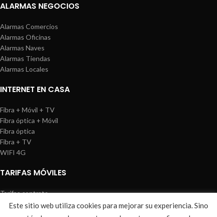
ALARMAS NEGOCIOS
Alarmas Comercios
Alarmas Oficinas
Alarmas Naves
Alarmas Tiendas
Alarmas Locales
INTERNET EN CASA
Fibra + Móvil + TV
Fibra óptica + Móvil
Fibra óptica
Fibra + TV
WIFI 4G
TARIFAS MÓVILES
Tarifas contrato
Tarifas prepago
Este sitio web utiliza cookies para mejorar su experiencia. Sino
WIREDOSAFE
2021
Aviso Legal
|
Política de Cookies
|
Sitemap