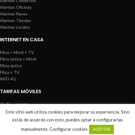
Alarmas Comercios
Alarmas Oficinas
Alarmas Naves
Alarmas Tiendas
Alarmas Locales
INTERNET EN CASA
Fibra + Móvil + TV
Fibra óptica + Móvil
Fibra óptica
Fibra + TV
WIFI 4G
TARIFAS MÓVILES
Tarifas contrato
Tarifas prepago
Este sitio web utiliza cookies para mejorar su experiencia. Sino
WIREDOSAFE
2021
Aviso Legal
|
Política de Cookies
|
Sitemap
estás de acuerdo con esto, puedes optar a configurarlas
0
manualmente.
Configurar cookies
ACEPTAR
Shop
Wishlist
Cart
My account