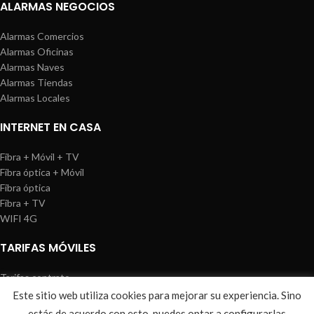
ALARMAS NEGOCIOS
Alarmas Comercios
Alarmas Oficinas
Alarmas Naves
Alarmas Tiendas
Alarmas Locales
INTERNET EN CASA
Fibra + Móvil + TV
Fibra óptica + Móvil
Fibra óptica
Fibra + TV
WIFI 4G
TARIFAS MÓVILES
Tarifas contrato
Tarifas prepago
Este sitio web utiliza cookies para mejorar su experiencia. Sino
WIREDOSAFE
2021
Aviso Legal
|
Política de Cookies
|
Sitemap
estás de acuerdo con esto, puedes optar a configurarlas