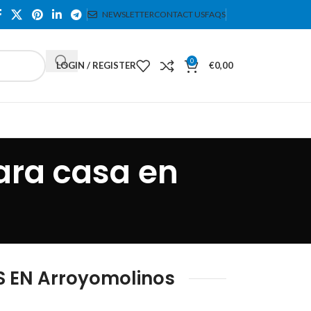
NEWSLETTER
CONTACT US
FAQS
0
LOGIN / REGISTER
€
0,00
ara casa en
 EN Arroyomolinos