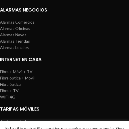
ALARMAS NEGOCIOS
Alarmas Comercios
Alarmas Oficinas
Alarmas Naves
Alarmas Tiendas
Alarmas Locales
INTERNET EN CASA
Fibra + Móvil + TV
Fibra óptica + Móvil
Fibra óptica
Fibra + TV
WIFI 4G
TARIFAS MÓVILES
Tarifas contrato
Tarifas prepago
Este sitio web utiliza cookies para mejorar su experiencia. Sino