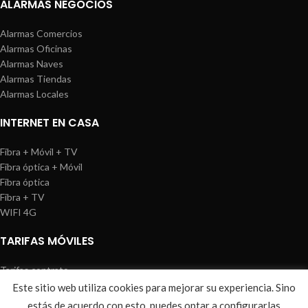
ALARMAS NEGOCIOS
Alarmas Comercios
Alarmas Oficinas
Alarmas Naves
Alarmas Tiendas
Alarmas Locales
INTERNET EN CASA
Fibra + Móvil + TV
Fibra óptica + Móvil
Fibra óptica
Fibra + TV
WIFI 4G
TARIFAS MÓVILES
Tarifas contrato
Tarifas prepago
Este sitio web utiliza cookies para mejorar su experiencia. Sino
WIREDOSAFE
2021
Aviso Legal
|
Política de Cookies
|
Sitemap
estás de acuerdo con esto, puedes optar a configurarlas