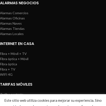
ALARMAS NEGOCIOS
Alarmas Comercios
Alarmas Oficinas
Alarmas Naves
Alarmas Tiendas
Alarmas Locales
INTERNET EN CASA
Fibra + Móvil + TV
Fibra óptica + Móvil
Fibra óptica
Fibra + TV
WIFI 4G
TARIFAS MÓVILES
Tarifas contrato
Tarifas prepago
Este sitio web utiliza cookies para mejorar su experiencia. Sino
WIREDOSAFE
2021
Aviso Legal
|
Política de Cookies
|
Sitemap