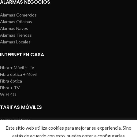
ALARMAS NEGOCIOS
Alarmas Comercios
Alarmas Oficinas
Alarmas Naves
Alarmas Tiendas
Alarmas Locales
INTERNET EN CASA
Fibra + Móvil + TV
Fibra óptica + Móvil
Fibra óptica
Fibra + TV
WIFI 4G
TARIFAS MÓVILES
Tarifas contrato
Tarifas prepago
Este sitio web utiliza cookies para mejorar su experiencia. Sino
WIREDOSAFE
2021
Aviso Legal
|
Política de Cookies
|
Sitemap
estás de acuerdo con esto, puedes optar a configurarlas