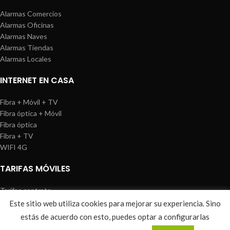
Alarmas Comercios
Alarmas Oficinas
Alarmas Naves
Alarmas Tiendas
Alarmas Locales
INTERNET EN CASA
Fibra + Móvil + TV
Fibra óptica + Móvil
Fibra óptica
Fibra + TV
WIFI 4G
TARIFAS MÓVILES
Tarifas contrato
Tarifas prepago
Este sitio web utiliza cookies para mejorar su experiencia. Sino
WIREDOSAFE
2021
Aviso Legal
|
Política de Cookies
|
Sitemap
estás de acuerdo con esto, puedes optar a configurarlas
0