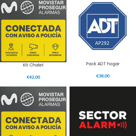
Pack ADT hogar
Kit Chalet
€
38,00
€
42,00