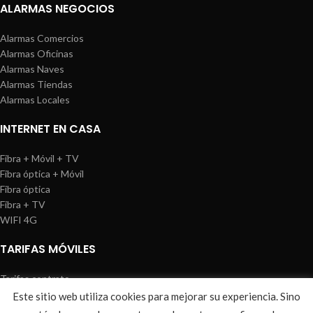
ALARMAS NEGOCIOS
Alarmas Comercios
Alarmas Oficinas
Alarmas Naves
Alarmas Tiendas
Alarmas Locales
INTERNET EN CASA
Fibra + Móvil + TV
Fibra óptica + Móvil
Fibra óptica
Fibra + TV
WIFI 4G
TARIFAS MÓVILES
Tarifas contrato
Tarifas prepago
Este sitio web utiliza cookies para mejorar su experiencia. Sino
WIREDOSAFE
2021
Aviso Legal
|
Política de Cookies
|
Sitemap