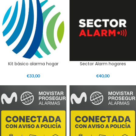
Kit básico alarma hogar
Sector Alarm hogares
€
33,00
€
40,00