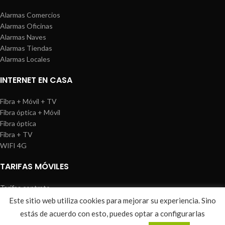
Alarmas Comercios
Alarmas Oficinas
Alarmas Naves
Alarmas Tiendas
Alarmas Locales
INTERNET EN CASA
Fibra + Móvil + TV
Fibra óptica + Móvil
Fibra óptica
Fibra + TV
WIFI 4G
TARIFAS MÓVILES
Tarifas contrato
Tarifas prepago
Este sitio web utiliza cookies para mejorar su experiencia. Sino
WIREDOSAFE
2021
Aviso Legal
|
Política de Cookies
|
Sitemap
estás de acuerdo con esto, puedes optar a configurarlas
0