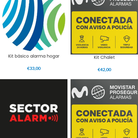
Kit básico alarma hogar
Kit Chalet
€
33,00
€
42,00