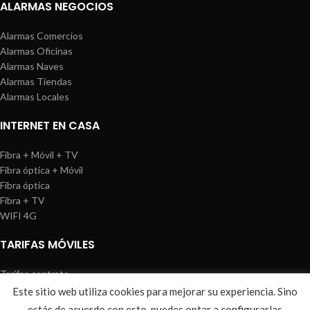
ALARMAS NEGOCIOS
Alarmas Comercios
Alarmas Oficinas
Alarmas Naves
Alarmas Tiendas
Alarmas Locales
INTERNET EN CASA
Fibra + Móvil + TV
Fibra óptica + Móvil
Fibra óptica
Fibra + TV
WIFI 4G
TARIFAS MÓVILES
Tarifas contrato
Tarifas prepago
Este sitio web utiliza cookies para mejorar su experiencia. Sino
WIREDOSAFE
2021
Aviso Legal
|
Política de Cookies
|
Sitemap
estás de acuerdo con esto, puedes optar a configurarlas