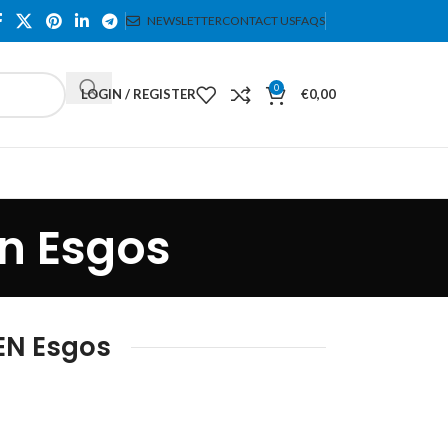
NEWSLETTER
CONTACT US
FAQS
0
LOGIN / REGISTER
€
0,00
en Esgos
EN Esgos