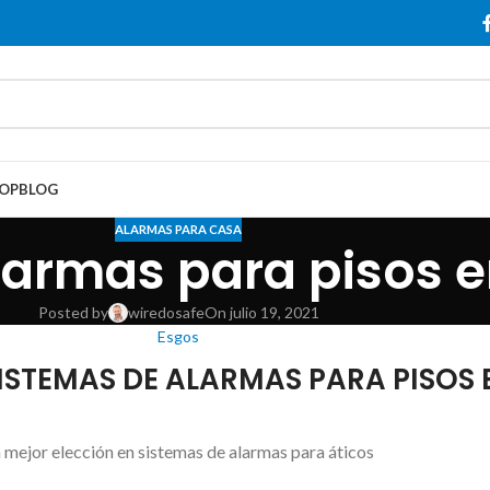
OP
BLOG
ALARMAS PARA CASA
larmas para pisos 
Posted by
wiredosafe
On julio 19, 2021
Esgos
STEMAS DE ALARMAS PARA PISOS 
 mejor elección en sistemas de alarmas para áticos