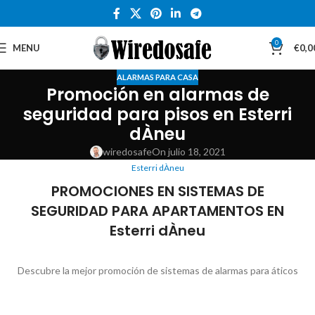
0
MENU
€
0,0
ALARMAS PARA CASA
Promoción en alarmas de
seguridad para pisos en Esterri
dÀneu
wiredosafe
On julio 18, 2021
Esterri dÀneu
PROMOCIONES EN SISTEMAS DE
SEGURIDAD PARA APARTAMENTOS EN
Esterri dÀneu
Descubre la mejor promoción de sistemas de alarmas para áticos