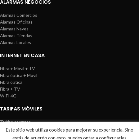
ALARMAS NEGOCIOS
Alarmas Comercios
Alarmas Oficinas
Alarmas Naves
Alarmas Tiendas
Alarmas Locales
INTERNET EN CASA
Fibra + Móvil + TV
Fibra óptica + Móvil
Fibra óptica
Fibra + TV
WIFI 4G
TARIFAS MÓVILES
Tarifas contrato
Tarifas prepago
Este sitio web utiliza cookies para mejorar su experiencia. Sino
WIREDOSAFE
2021
Aviso Legal
|
Política de Cookies
|
Sitemap
estás de acuerdo con esto, puedes optar a configurarlas