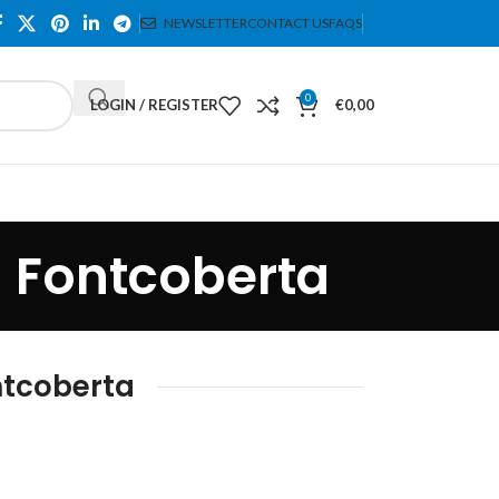
NEWSLETTER
CONTACT US
FAQS
0
LOGIN / REGISTER
€
0,00
 Fontcoberta
ntcoberta