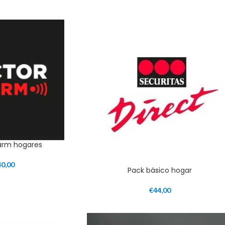
larm hogares
40,00
Pack básico hogar
€
44,00