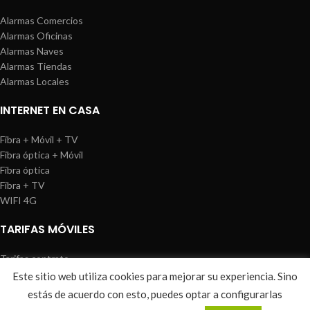
Alarmas Comercios
Alarmas Oficinas
Alarmas Naves
Alarmas Tiendas
Alarmas Locales
INTERNET EN CASA
Fibra + Móvil + TV
Fibra óptica + Móvil
Fibra óptica
Fibra + TV
WIFI 4G
TARIFAS MÓVILES
Tarifas contrato
Tarifas prepago
Este sitio web utiliza cookies para mejorar su experiencia. Sino
WIREDOSAFE
2021
Aviso Legal
|
Política de Cookies
|
Sitemap
estás de acuerdo con esto, puedes optar a configurarlas
0