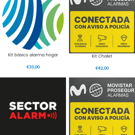
Kit básico alarma hogar
Kit Chalet
€
33,00
€
42,00