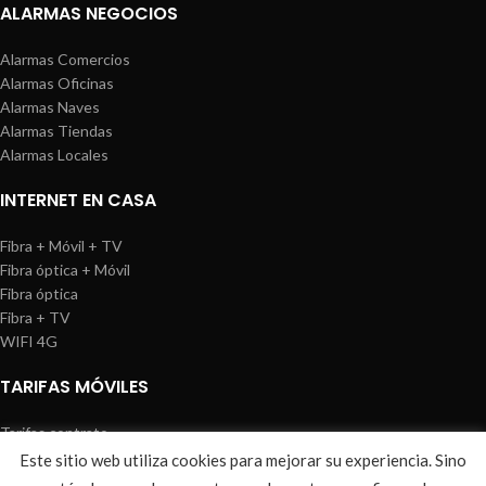
ALARMAS NEGOCIOS
Alarmas Comercios
Alarmas Oficinas
Alarmas Naves
Alarmas Tiendas
Alarmas Locales
INTERNET EN CASA
Fibra + Móvil + TV
Fibra óptica + Móvil
Fibra óptica
Fibra + TV
WIFI 4G
TARIFAS MÓVILES
Tarifas contrato
Tarifas prepago
Este sitio web utiliza cookies para mejorar su experiencia. Sino
WIREDOSAFE
2021
Aviso Legal
|
Política de Cookies
|
Sitemap