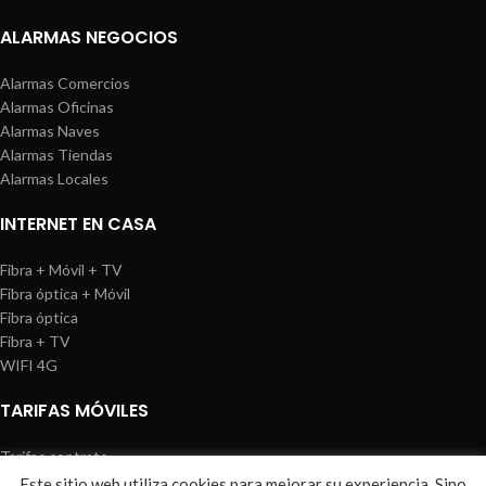
ALARMAS NEGOCIOS
Alarmas Comercios
Alarmas Oficinas
Alarmas Naves
Alarmas Tiendas
Alarmas Locales
INTERNET EN CASA
Fibra + Móvil + TV
Fibra óptica + Móvil
Fibra óptica
Fibra + TV
WIFI 4G
TARIFAS MÓVILES
Tarifas contrato
Tarifas prepago
Este sitio web utiliza cookies para mejorar su experiencia. Sino