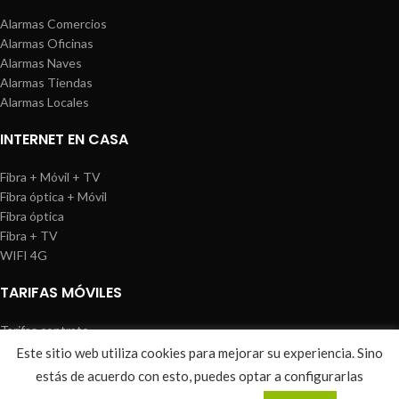
Alarmas Comercios
Alarmas Oficinas
Alarmas Naves
Alarmas Tiendas
Alarmas Locales
INTERNET EN CASA
Fibra + Móvil + TV
Fibra óptica + Móvil
Fibra óptica
Fibra + TV
WIFI 4G
TARIFAS MÓVILES
Tarifas contrato
Tarifas prepago
Este sitio web utiliza cookies para mejorar su experiencia. Sino
WIREDOSAFE
2021
Aviso Legal
|
Política de Cookies
|
Sitemap
estás de acuerdo con esto, puedes optar a configurarlas
0