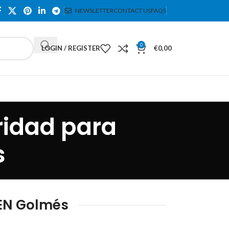
NEWSLETTER
CONTACT US
FAQS
0
LOGIN / REGISTER
€
0,00
ridad para
s
EN Golmés