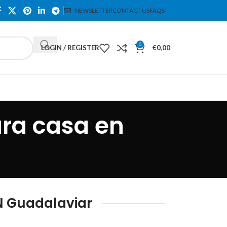
NEWSLETTER
CONTACT US
FAQS
0
LOGIN / REGISTER
€
0,00
ara casa en
N Guadalaviar