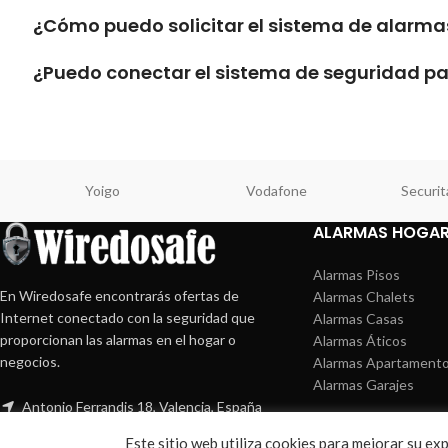
¿Cómo puedo solicitar el sistema de alarm
¿Puedo conectar el sistema de seguridad 
Yoigo
Vodafone
Securit
ALARMAS HOGA
Alarmas Pisos
En Wiredosafe encontrarás ofertas de
Alarmas Chalets
Internet conectado con la seguridad que
Alarmas Casas
proporcionan las alarmas en el hogar o
Alarmas Áticos
negocios.
Alarmas Apartament
Alarmas Garajes
Antonio Ferrandis 18, Valencia, España
E-mail: contacto@wiredosafe.com
Este sitio web utiliza cookies para mejorar su e