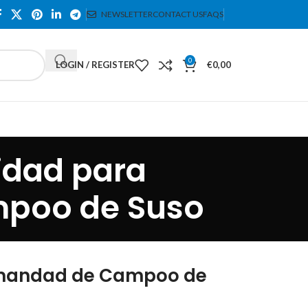
NEWSLETTER
CONTACT US
FAQS
0
LOGIN / REGISTER
€
0,00
idad para
poo de Suso
rmandad de Campoo de