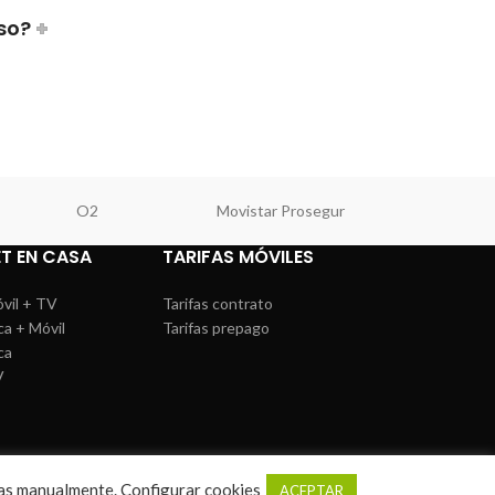
so?
O2
Movistar Prosegur
MásMóv
ET EN CASA
TARIFAS MÓVILES
óvil + TV
Tarifas contrato
ca + Móvil
Tarifas prepago
ca
V
rlas manualmente.
Configurar cookies
ACEPTAR