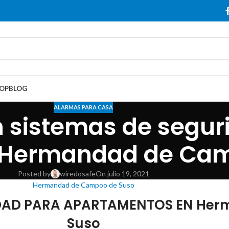
OP
BLOG
ALARMAS PARA CASA
 sistemas de segur
 Hermandad de Cam
Posted by
wiredosafe
On julio 19, 2021
Hermandad de Campoo de Suso
IDAD PARA APARTAMENTOS EN He
Suso