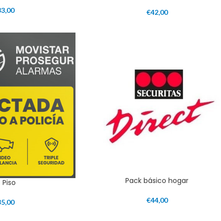
33,00
€
42,00
Pack básico hogar
t Piso
€
44,00
35,00