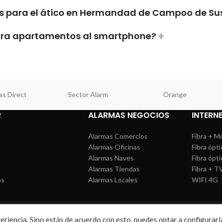
as para el ático en Hermandad de Campoo de Su
para apartamentos al smartphone?
as Direct
Sector Alarm
Orange
R
ALARMAS NEGOCIOS
INTERN
Alarmas Comercios
Fibra + M
Alarmas Oficinas
Fibra ópti
Alarmas Naves
Fibra ópti
Alarmas Tiendas
Fibra + T
os
Alarmas Locales
WIFI 4G
xperiencia. Sino estás de acuerdo con esto, puedes optar a configura