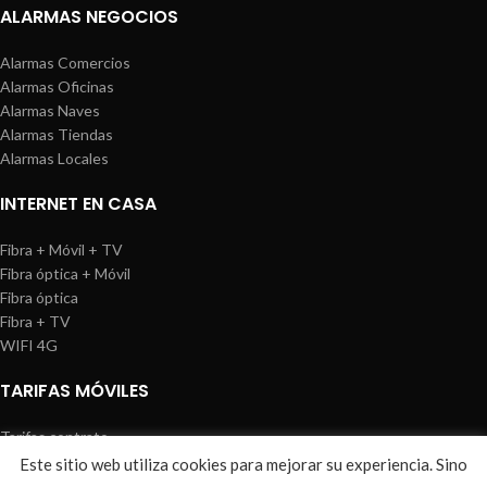
ALARMAS NEGOCIOS
Alarmas Comercios
Alarmas Oficinas
Alarmas Naves
Alarmas Tiendas
Alarmas Locales
INTERNET EN CASA
Fibra + Móvil + TV
Fibra óptica + Móvil
Fibra óptica
Fibra + TV
WIFI 4G
TARIFAS MÓVILES
Tarifas contrato
Tarifas prepago
Este sitio web utiliza cookies para mejorar su experiencia. Sino
WIREDOSAFE
2021
Aviso Legal
|
Política de Cookies
|
Sitemap