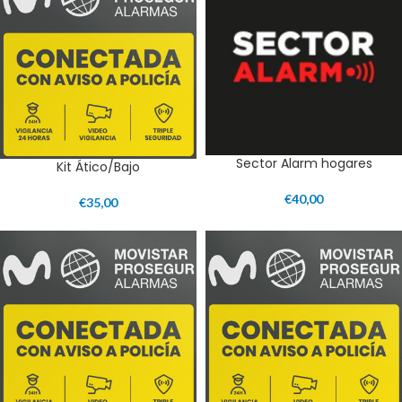
Sector Alarm hogares
Kit Ático/Bajo
€
40,00
€
35,00