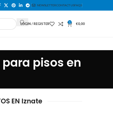
NEWSLETTER
CONTACT US
FAQS
0
LOGIN / REGISTER
€
0,00
para pisos en
OS EN Iznate