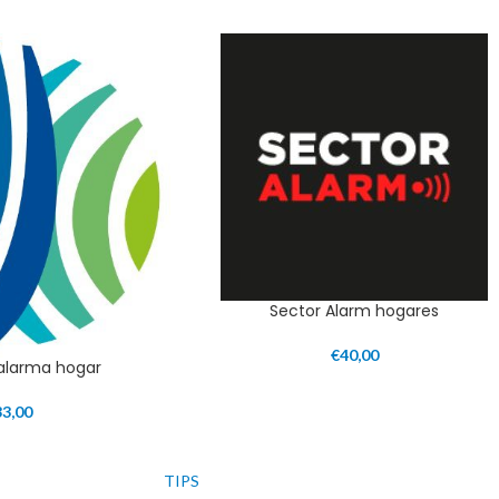
Sector Alarm hogares
€
40,00
 alarma hogar
33,00
TIPS