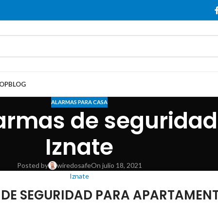
OP
BLOG
ALARMAS PARA CASA
armas de seguridad 
Iznate
Posted by
wiredosafe
On julio 18, 2021
Iznate
 DE SEGURIDAD PARA APARTAMENT