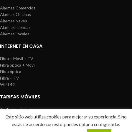
Alarmas Comercios
Alarmas Oficinas
Alarmas Naves
Alarmas Tiendas
Alarmas Locales
INTERNET EN CASA
Fibra + Móvil + TV
Fibra óptica + Móvil
Fibra óptica
Fibra + TV
WIFI 4G
TARIFAS MÓVILES
Tarifas contrato
Tarifas prepago
Este sitio web utiliza cookies para mejorar su experiencia. Sino
WIREDOSAFE
2021
Aviso Legal
|
Política de Cookies
|
Sitemap
estás de acuerdo con esto, puedes optar a configurarlas
0