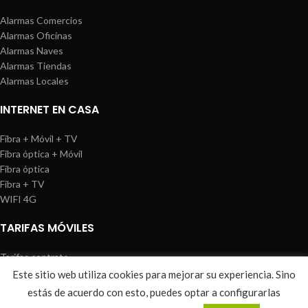
Alarmas Comercios
Alarmas Oficinas
Alarmas Naves
Alarmas Tiendas
Alarmas Locales
INTERNET EN CASA
Fibra + Móvil + TV
Fibra óptica + Móvil
Fibra óptica
Fibra + TV
WIFI 4G
TARIFAS MÓVILES
Tarifas contrato
Tarifas prepago
Este sitio web utiliza cookies para mejorar su experiencia. Sino
WIREDOSAFE
2021
Aviso Legal
|
Política de Cookies
|
Sitemap
estás de acuerdo con esto, puedes optar a configurarlas
0