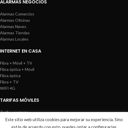
ALARMAS NEGOCIOS
Alarmas Comercios
Alarmas Oficinas
Alarmas Naves
Alarmas Tiendas
Alarmas Locales
INTERNET EN CASA
Fibra + Móvil + TV
Fibra óptica + Móvil
Fibra óptica
Fibra + TV
WIFI 4G
TARIFAS MÓVILES
Tarifas contrato
Tarifas prepago
Este sitio web utiliza cookies para mejorar su experiencia. Sino
WIREDOSAFE
2021
Aviso Legal
|
Política de Cookies
|
Sitemap
estás de acuerdo con esto, puedes optar a configurarlas