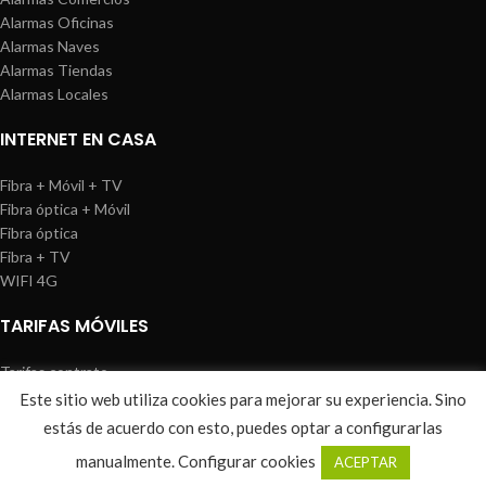
Alarmas Oficinas
Alarmas Naves
Alarmas Tiendas
Alarmas Locales
INTERNET EN CASA
Fibra + Móvil + TV
Fibra óptica + Móvil
Fibra óptica
Fibra + TV
WIFI 4G
TARIFAS MÓVILES
Tarifas contrato
Tarifas prepago
Este sitio web utiliza cookies para mejorar su experiencia. Sino
WIREDOSAFE
2021
Aviso Legal
|
Política de Cookies
|
Sitemap
estás de acuerdo con esto, puedes optar a configurarlas
0
manualmente.
Configurar cookies
ACEPTAR
Shop
Wishlist
Cart
My account