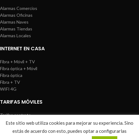
Alarmas Comercios
Alarmas Oficinas
Alarmas Naves
Alarmas Tiendas
Alarmas Locales
INTERNET EN CASA
Fibra + Móvil + TV
Fibra óptica + Móvil
Fibra óptica
Fibra + TV
WIFI 4G
TARIFAS MÓVILES
Tarifas contrato
Tarifas prepago
Este sitio web utiliza cookies para mejorar su experiencia. Sino
WIREDOSAFE
2021
Aviso Legal
|
Política de Cookies
|
Sitemap
estás de acuerdo con esto, puedes optar a configurarlas
0