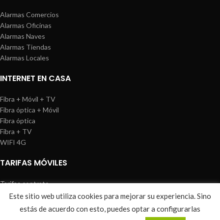
Alarmas Comercios
Alarmas Oficinas
Alarmas Naves
Alarmas Tiendas
Alarmas Locales
INTERNET EN CASA
Fibra + Móvil + TV
Fibra óptica + Móvil
Fibra óptica
Fibra + TV
WIFI 4G
TARIFAS MÓVILES
Tarifas contrato
Tarifas prepago
Este sitio web utiliza cookies para mejorar su experiencia. Sino
WIREDOSAFE
2021
Aviso Legal
|
Política de Cookies
|
Sitemap
estás de acuerdo con esto, puedes optar a configurarlas
0