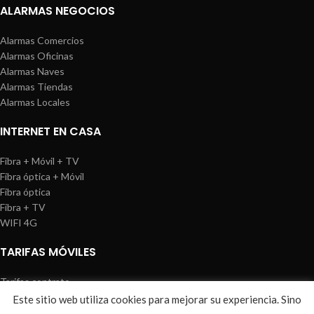
ALARMAS NEGOCIOS
Alarmas Comercios
Alarmas Oficinas
Alarmas Naves
Alarmas Tiendas
Alarmas Locales
INTERNET EN CASA
Fibra + Móvil + TV
Fibra óptica + Móvil
Fibra óptica
Fibra + TV
WIFI 4G
TARIFAS MÓVILES
Tarifas contrato
Tarifas prepago
Este sitio web utiliza cookies para mejorar su experiencia. Sino
WIREDOSAFE
2021
Aviso Legal
|
Política de Cookies
|
Sitemap