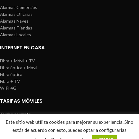
Alarmas Comercios
Alarmas Oficinas
Alarmas Naves
Alarmas Tiendas
Alarmas Locales
INTERNET EN CASA
Fibra + Móvil + TV
Fibra óptica + Móvil
Fibra óptica
Fibra + TV
WIFI 4G
TARIFAS MÓVILES
Tarifas contrato
Tarifas prepago
Este sitio web utiliza cookies para mejorar su experiencia. Sino
WIREDOSAFE
2021
Aviso Legal
|
Política de Cookies
|
Sitemap
estás de acuerdo con esto, puedes optar a configurarlas
0