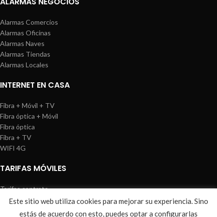
ALARMAS NEGOCIOS
Alarmas Comercios
Alarmas Oficinas
Alarmas Naves
Alarmas Tiendas
Alarmas Locales
INTERNET EN CASA
Fibra + Móvil + TV
Fibra óptica + Móvil
Fibra óptica
Fibra + TV
WIFI 4G
TARIFAS MÓVILES
Tarifas contrato
Tarifas prepago
Este sitio web utiliza cookies para mejorar su experiencia. Sino
WIREDOSAFE
2021
Aviso Legal
|
Política de Cookies
|
Sitemap
estás de acuerdo con esto, puedes optar a configurarlas