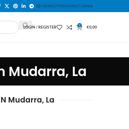
NEWSLETTER
CONTACT US
FAQS
0
LOGIN / REGISTER
€
0,00
n Mudarra, La
N Mudarra, La