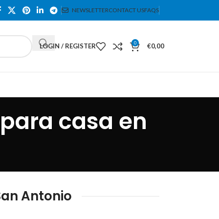
NEWSLETTER
CONTACT US
FAQS
0
LOGIN / REGISTER
€
0,00
 para casa en
an Antonio