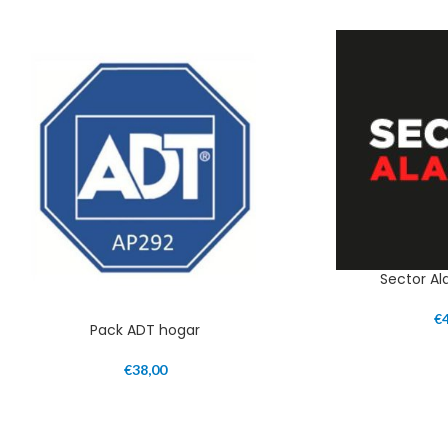
Sector A
€
Pack ADT hogar
€
38,00