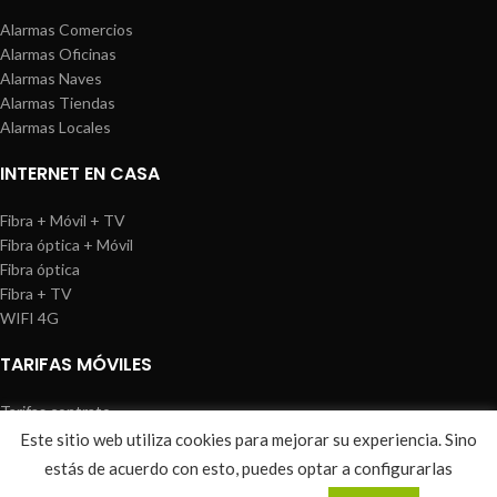
Alarmas Comercios
Alarmas Oficinas
Alarmas Naves
Alarmas Tiendas
Alarmas Locales
INTERNET EN CASA
Fibra + Móvil + TV
Fibra óptica + Móvil
Fibra óptica
Fibra + TV
WIFI 4G
TARIFAS MÓVILES
Tarifas contrato
Tarifas prepago
Este sitio web utiliza cookies para mejorar su experiencia. Sino
WIREDOSAFE
2021
Aviso Legal
|
Política de Cookies
|
Sitemap
estás de acuerdo con esto, puedes optar a configurarlas
0