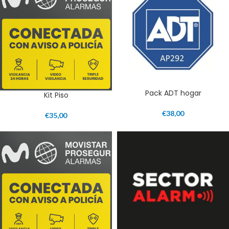
Pack ADT hogar
Kit Piso
€
38,00
€
35,00