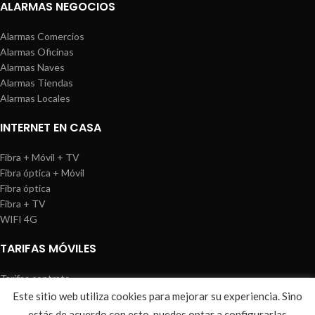
ALARMAS NEGOCIOS
Alarmas Comercios
Alarmas Oficinas
Alarmas Naves
Alarmas Tiendas
Alarmas Locales
INTERNET EN CASA
Fibra + Móvil + TV
Fibra óptica + Móvil
Fibra óptica
Fibra + TV
WIFI 4G
TARIFAS MÓVILES
Tarifas contrato
Tarifas prepago
Este sitio web utiliza cookies para mejorar su experiencia. Sino
WIREDOSAFE
2021
Aviso Legal
|
Política de Cookies
|
Sitemap
estás de acuerdo con esto, puedes optar a configurarlas