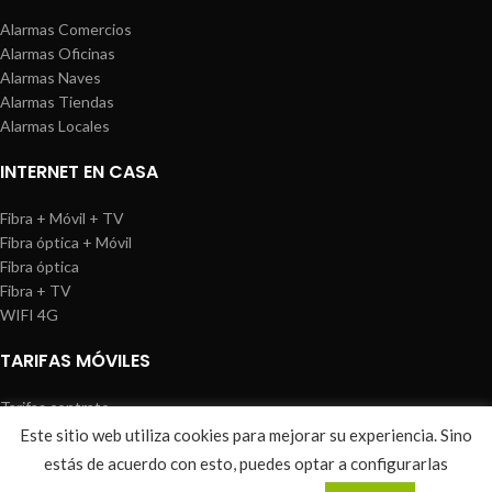
Alarmas Comercios
Alarmas Oficinas
Alarmas Naves
Alarmas Tiendas
Alarmas Locales
INTERNET EN CASA
Fibra + Móvil + TV
Fibra óptica + Móvil
Fibra óptica
Fibra + TV
WIFI 4G
TARIFAS MÓVILES
Tarifas contrato
Tarifas prepago
Este sitio web utiliza cookies para mejorar su experiencia. Sino
WIREDOSAFE
2021
Aviso Legal
|
Política de Cookies
|
Sitemap
estás de acuerdo con esto, puedes optar a configurarlas
0