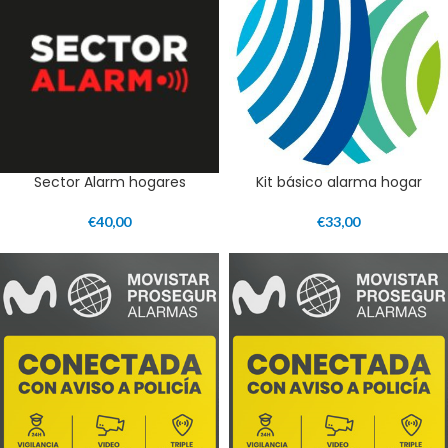
Sector Alarm hogares
Kit básico alarma hogar
€
40,00
€
33,00