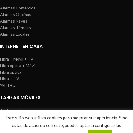
Alarmas Comercios
Alarmas Oficinas
Alarmas Naves
Alarmas Tiendas
Alarmas Locales
INTERNET EN CASA
Fibra + Móvil + TV
Fibra óptica + Móvil
Fibra óptica
Fibra + TV
WIFI 4G
TARIFAS MÓVILES
Tarifas contrato
Tarifas prepago
Este sitio web utiliza cookies para mejorar su experiencia. Sino
WIREDOSAFE
2021
Aviso Legal
|
Política de Cookies
|
Sitemap
estás de acuerdo con esto, puedes optar a configurarlas
0