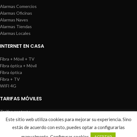
Alarmas Comercios
Alarmas Oficinas
Alarmas Naves
Alarmas Tiendas
Alarmas Locales
INTERNET EN CASA
Fibra + Móvil + TV
Fibra óptica + Móvil
Fibra óptica
Fibra + TV
WIFI 4G
TARIFAS MÓVILES
Tarifas contrato
Tarifas prepago
Este sitio web utiliza cookies para mejorar su experiencia. Sino
WIREDOSAFE
2021
Aviso Legal
|
Política de Cookies
|
Sitemap
estás de acuerdo con esto, puedes optar a configurarlas
0
manualmente.
Configurar cookies