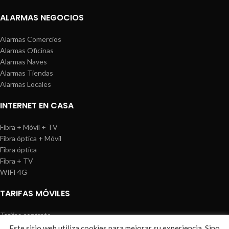
ALARMAS NEGOCIOS
Alarmas Comercios
Alarmas Oficinas
Alarmas Naves
Alarmas Tiendas
Alarmas Locales
INTERNET EN CASA
Fibra + Móvil + TV
Fibra óptica + Móvil
Fibra óptica
Fibra + TV
WIFI 4G
TARIFAS MÓVILES
Tarifas contrato
Tarifas prepago
Este sitio web utiliza cookies para mejorar su experiencia. Sino