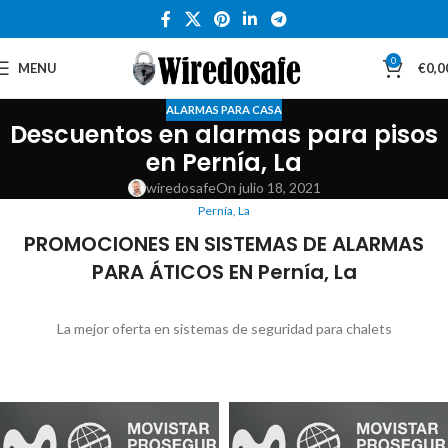
0
MENU
€
0,0
ALARMAS PARA CASA
Descuentos en alarmas para pisos
en Pernía, La
wiredosafe
On julio 18, 2021
Pernía, La
PROMOCIONES EN SISTEMAS DE ALARMAS
PARA ÁTICOS EN Pernía, La
La mejor oferta en sistemas de seguridad para chalets